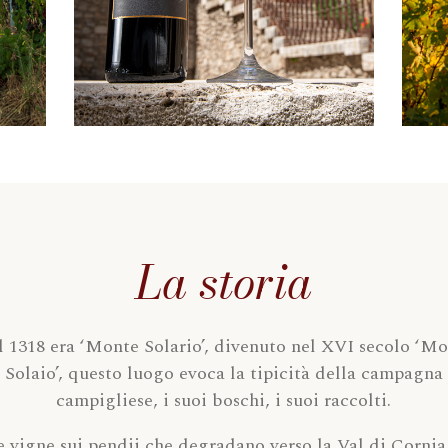
La storia
 1318 era ‘Monte Solario’, divenuto nel XVI secolo ‘M
Solaio’, questo luogo evoca la tipicità della campagna
campigliese, i suoi boschi, i suoi raccolti.
e vigne sui pendii che degradano verso la Val di Cornia 