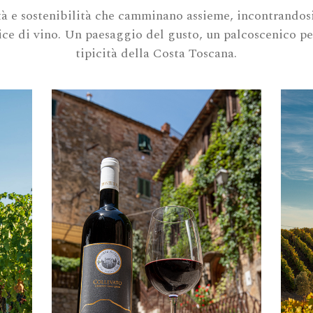
tà e sostenibilità che camminano assieme, incontrandosi
ice di vino. Un paesaggio del gusto, un palcoscenico pe
tipicità della Costa Toscana.