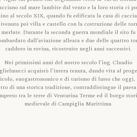
acciano sul mare lambite dal vento e la loro storia ci p
sino al secolo XIX, quando fu edificata la casa di caccia
ivenuta poi villa e castello con la costruzione delle tor
merlate. Durante la seconda guerra mondiale il sito fu
ombardato dall’aviazione alleata e due delle quattro tor
caddero in rovina, ricostruite negli anni successivi.
Nei primissimi anni del nostro secolo l’ing. Claudio
lielmucci acquistò l’intera tenuta, dando vita al prog
icolo, enogastronomico e di turismo di lusso che oggi,
etto di una storica tradizione, contraddistingue il paes
mpreso tra le terre di Venturina Terme ed il borgo stor
medievale di Campiglia Marittima.