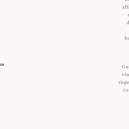
aff
d
b
Gug
vin
risp
co