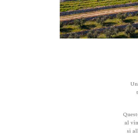
Un 
Quest
al vi
si a