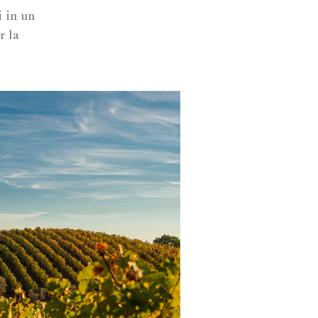
 in un
r la