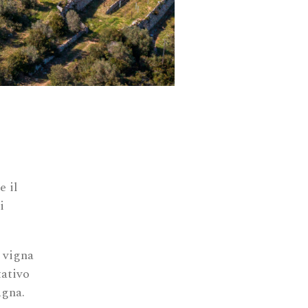
e il
i
 vigna
tativo
agna.