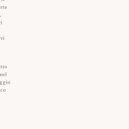
orta
,
ri
ri
etto
 nel
aggio
ico