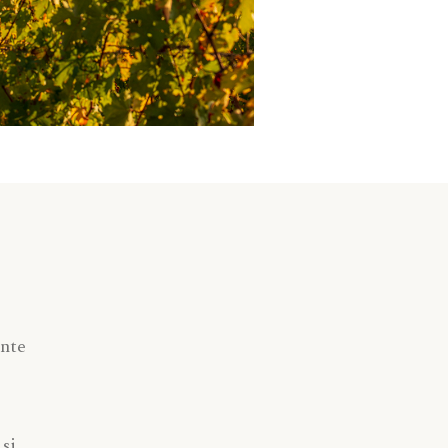
onte
si